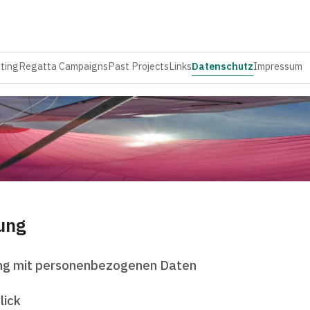
ting
Regatta Campaigns
Past Projects
Links
Datenschutz
Impressum
ung
g mit personenbezogenen Daten
lick