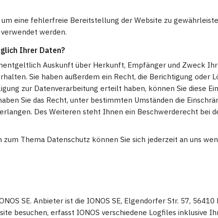
, um eine fehlerfreie Bereitstellung der Website zu gewährleis
s verwendet werden.
glich Ihrer Daten?
 unentgeltlich Auskunft über Herkunft, Empfänger und Zweck Ih
alten. Sie haben außerdem ein Recht, die Berichtigung oder L
igung zur Datenverarbeitung erteilt haben, können Sie diese Einw
aben Sie das Recht, unter bestimmten Umständen die Einschrän
rlangen. Des Weiteren steht Ihnen ein Beschwerderecht bei de
n zum Thema Datenschutz können Sie sich jederzeit an uns wen
ONOS SE. Anbieter ist die IONOS SE, Elgendorfer Str. 57, 5641
te besuchen, erfasst IONOS verschiedene Logfiles inklusive Ihr