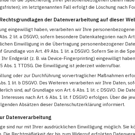
fristen); im letztgenannten Fall erfolgt die Löschung nach Fort
 Rechtsgrundlagen der Datenverarbeitung auf dieser We
tung eingewilligt haben, verarbeiten wir Ihre personenbezogene
9 Abs. 2 lit. a DSGVO, sofern besondere Datenkategorien nach Ar
lichen Einwilligung in die Übertragung personenbezogener Daten 
Grundlage von Art. 49 Abs. 1 lit. a DSGVO. Sofern Sie in die Sp
 Ihr Endgerät (z. B. via Device-Fingerprinting) eingewilligt habe
5 Abs. 1 TTDSG. Die Einwilligung ist jederzeit widerrufbar.
üllung oder zur Durchführung vorvertraglicher Maßnahmen erford
bs. 1 lit. b DSGVO. Des Weiteren verarbeiten wir Ihre Daten, sof
erlich sind, auf Grundlage von Art. 6 Abs. 1 lit. c DSGVO. Die Da
nteresses nach Art. 6 Abs. 1 lit. f DSGVO erfolgen. Über die jew
olgenden Absätzen dieser Datenschutzerklärung informiert.
 zur Datenverarbeitung
e sind nur mit Ihrer ausdrücklichen Einwilligung möglich. Sie kö
en. Die Rechtmäßigkeit der bis zum Widerruf erfolgten Datenver