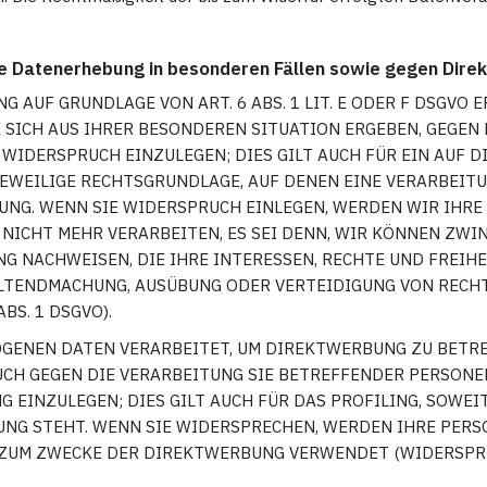
e Datenerhebung in besonderen Fällen sowie gegen Dire
 AUF GRUNDLAGE VON ART. 6 ABS. 1 LIT. E ODER F DSGVO E
E SICH AUS IHRER BESONDEREN SITUATION ERGEBEN, GEGEN
IDERSPRUCH EINZULEGEN; DIES GILT AUCH FÜR EIN AUF 
JEWEILIGE RECHTSGRUNDLAGE, AUF DENEN EINE VERARBEIT
NG. WENN SIE WIDERSPRUCH EINLEGEN, WERDEN WIR IHR
NICHT MEHR VERARBEITEN, ES SEI DENN, WIR KÖNNEN ZW
NG NACHWEISEN, DIE IHRE INTERESSEN, RECHTE UND FREIH
ELTENDMACHUNG, AUSÜBUNG ODER VERTEIDIGUNG VON REC
BS. 1 DSGVO).
ENEN DATEN VERARBEITET, UM DIREKTWERBUNG ZU BETREI
UCH GEGEN DIE VERARBEITUNG SIE BETREFFENDER PERSON
EINZULEGEN; DIES GILT AUCH FÜR DAS PROFILING, SOWEIT
UNG STEHT. WENN SIE WIDERSPRECHEN, WERDEN IHRE PER
ZUM ZWECKE DER DIREKTWERBUNG VERWENDET (WIDERSPRUC